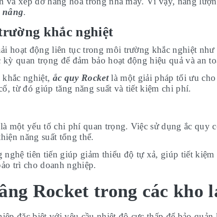
n và xếp dỡ hàng hóa trong nhà máy. Vì vậy, năng lượng
e nâng
.
 trường khắc nghiệt
i hoạt động liên tục trong môi trường khắc nghiệt như 
c kỳ quan trọng để đảm bảo hoạt động hiệu quả và an to
 khắc nghiệt,
ắc quy Rocket
là một giải pháp tối ưu ch
, từ đó giúp tăng năng suất và tiết kiệm chi phí.
 một yếu tố chi phí quan trọng. Việc sử dụng ắc quy có
hiện năng suất tổng thể.
nghệ tiên tiến giúp giảm thiểu độ tự xả, giúp tiết kiệm
bảo trì cho doanh nghiệp.
âng Rocket trong các kho 
ệp đặc biệt với yêu cầu nhiệt độ cực thấp để bảo quản 