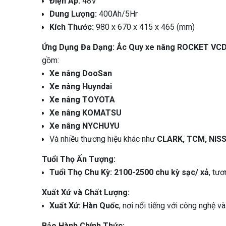
Điện Áp:
48V
Dung Lượng:
400Ah/5Hr
Kích Thước:
980 x 670 x 415 x 465 (mm)
Ứng Dụng Đa Dạng:
Ắc Quy xe nâng ROCKET VC
gồm:
Xe nâng DooSan
Xe nâng Huyndai
Xe nâng TOYOTA
Xe nâng KOMATSU
Xe nâng NYCHUYU
Và nhiều thương hiệu khác như
CLARK, TCM, NISS
Tuổi Thọ Ấn Tượng:
Tuổi Thọ Chu Kỳ:
2100-2500 chu kỳ sạc/ xả
, tư
Xuất Xứ và Chất Lượng:
Xuất Xứ:
Hàn Quốc
, nơi nổi tiếng với công nghệ v
Bảo Hành Chính Thức: